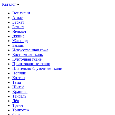
Каталог
Все ткани
Атлас
Бархат
Батист
Вельвет
Джинс
Жаккард
Замша
Искусственная кожа
Костюмная ткань
Курточная ткань
Принтованные ткани
Плательно-блузочные ткани
Поплин
Коттон
Твид
Шитьё
Крапива
Тенсель
Лён
Тренч
Трикотаж
Фланель