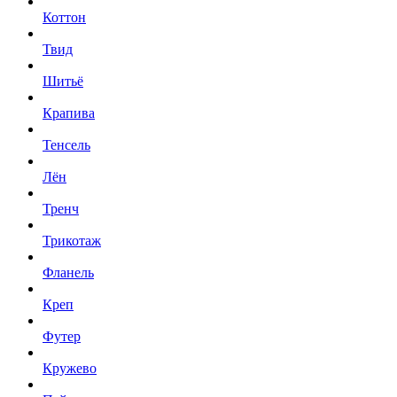
Коттон
Твид
Шитьё
Крапива
Тенсель
Лён
Тренч
Трикотаж
Фланель
Креп
Футер
Кружево