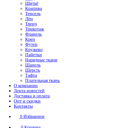
Шитьё
Крапива
Тенсель
Лён
Тренч
Трикотаж
Фланель
Креп
Футер
Кружево
Пайетки
Нарядные ткани
Шанель
Шерсть
Тафта
Плательная ткань
О компании
Лента новостей
Доставка и оплата
Опт и скидки
Контакты
0
Избранное
0
Корзина