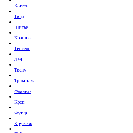
Коттон
Твид
Шитьё
Крапива
Тенсель
Лён
Тренч
Трикотаж
Фланель
Креп
Футер
Кружево