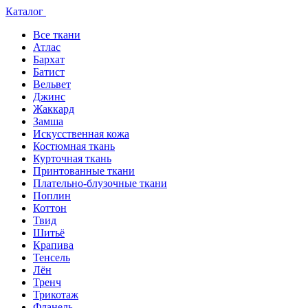
Каталог
Все ткани
Атлас
Бархат
Батист
Вельвет
Джинс
Жаккард
Замша
Искусственная кожа
Костюмная ткань
Курточная ткань
Принтованные ткани
Плательно-блузочные ткани
Поплин
Коттон
Твид
Шитьё
Крапива
Тенсель
Лён
Тренч
Трикотаж
Фланель