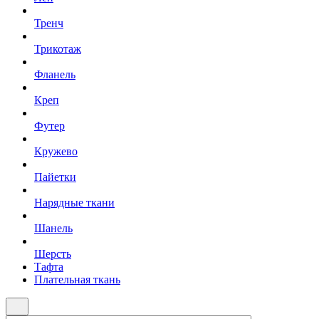
Тренч
Трикотаж
Фланель
Креп
Футер
Кружево
Пайетки
Нарядные ткани
Шанель
Шерсть
Тафта
Плательная ткань