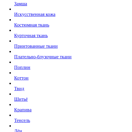
Замша
Искусственная кожа
Костюмная ткань
Курточная ткань
Принтованные ткани
Плательно-блузочные ткани
Поплин
Коттон
Твид
Шитьё
Крапива
Тенсель
Лён