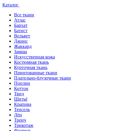
Каталог
Все ткани
Атлас
Бархат
Батист
Вельвет
Джинс
Жаккард
Замша
Искусственная кожа
Костюмная ткань
Курточная ткань
Принтованные ткани
Плательно-блузочные ткани
Поплин
Коттон
Твид
Шитьё
Крапива
Тенсель
Лён
Тренч
Трикотаж
Фланель