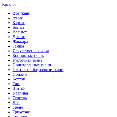
Каталог
Все ткани
Атлас
Бархат
Батист
Вельвет
Джинс
Жаккард
Замша
Искусственная кожа
Костюмная ткань
Курточная ткань
Принтованные ткани
Плательно-блузочные ткани
Поплин
Коттон
Твид
Шитьё
Крапива
Тенсель
Лён
Тренч
Трикотаж
Фланель