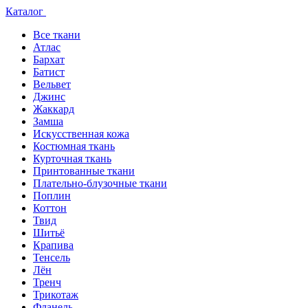
Каталог
Все ткани
Атлас
Бархат
Батист
Вельвет
Джинс
Жаккард
Замша
Искусственная кожа
Костюмная ткань
Курточная ткань
Принтованные ткани
Плательно-блузочные ткани
Поплин
Коттон
Твид
Шитьё
Крапива
Тенсель
Лён
Тренч
Трикотаж
Фланель