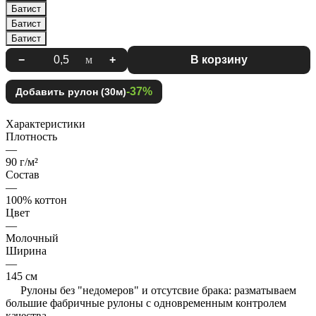
Батист
Батист
Батист
−
м
+
В корзину
-37%
Добавить рулон (30м)
Характеристики
Плотность
—
90 г/м²
Состав
—
100% коттон
Цвет
—
Молочный
Ширина
—
145 см
Рулоны без "недомеров" и отсутсвие брака: разматываем
большие фабричные рулоны с одновременным контролем
качества