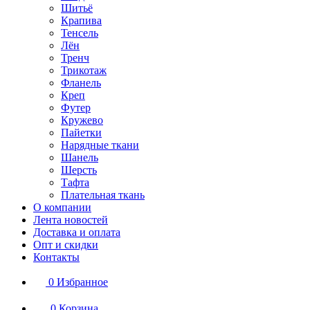
Шитьё
Крапива
Тенсель
Лён
Тренч
Трикотаж
Фланель
Креп
Футер
Кружево
Пайетки
Нарядные ткани
Шанель
Шерсть
Тафта
Плательная ткань
О компании
Лента новостей
Доставка и оплата
Опт и скидки
Контакты
0
Избранное
0
Корзина