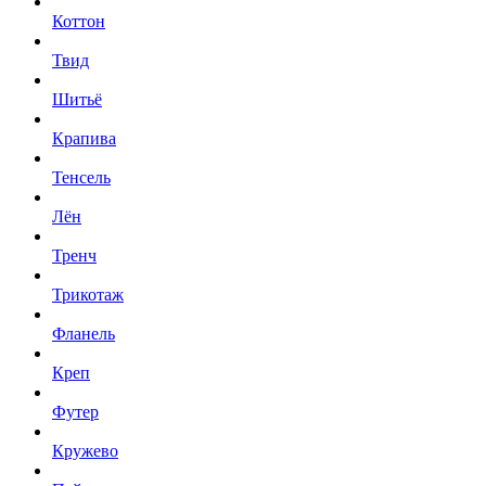
Коттон
Твид
Шитьё
Крапива
Тенсель
Лён
Тренч
Трикотаж
Фланель
Креп
Футер
Кружево