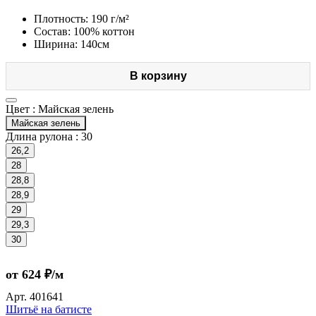
Плотность: 190 г/м²
Состав: 100% коттон
Ширина: 140см
В корзину
Цвет :
Майская зелень
Майская зелень
Длина рулона :
30
26,2
28
28,8
28,9
29
29,3
30
от 624 ₽/м
Арт.
401641
Шитьё на батисте