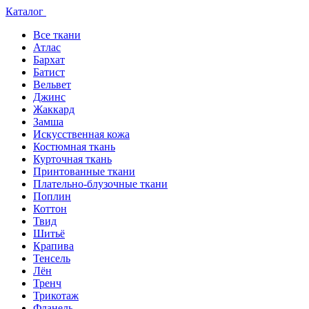
Каталог
Все ткани
Атлас
Бархат
Батист
Вельвет
Джинс
Жаккард
Замша
Искусственная кожа
Костюмная ткань
Курточная ткань
Принтованные ткани
Плательно-блузочные ткани
Поплин
Коттон
Твид
Шитьё
Крапива
Тенсель
Лён
Тренч
Трикотаж
Фланель