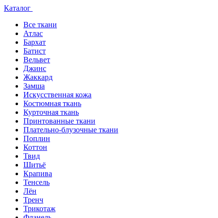
Каталог
Все ткани
Атлас
Бархат
Батист
Вельвет
Джинс
Жаккард
Замша
Искусственная кожа
Костюмная ткань
Курточная ткань
Принтованные ткани
Плательно-блузочные ткани
Поплин
Коттон
Твид
Шитьё
Крапива
Тенсель
Лён
Тренч
Трикотаж
Фланель