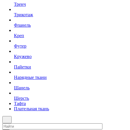
Тренч
Трикотаж
Фланель
Креп
Футер
Кружево
Пайетки
Нарядные ткани
Шанель
Шерсть
Тафта
Плательная ткань