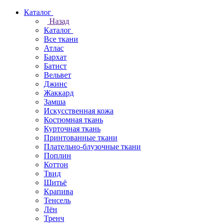
Каталог
Назад
Каталог
Все ткани
Атлас
Бархат
Батист
Вельвет
Джинс
Жаккард
Замша
Искусственная кожа
Костюмная ткань
Курточная ткань
Принтованные ткани
Плательно-блузочные ткани
Поплин
Коттон
Твид
Шитьё
Крапива
Тенсель
Лён
Тренч