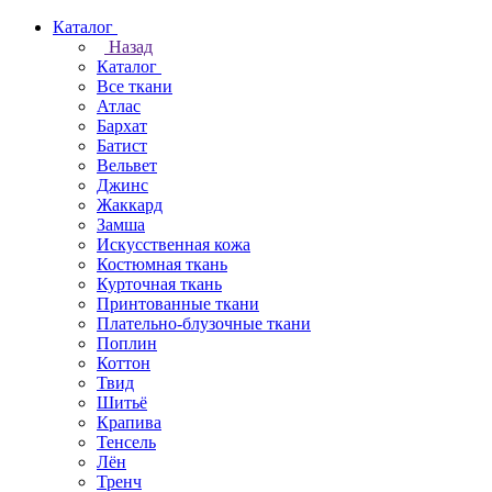
Каталог
Назад
Каталог
Все ткани
Атлас
Бархат
Батист
Вельвет
Джинс
Жаккард
Замша
Искусственная кожа
Костюмная ткань
Курточная ткань
Принтованные ткани
Плательно-блузочные ткани
Поплин
Коттон
Твид
Шитьё
Крапива
Тенсель
Лён
Тренч