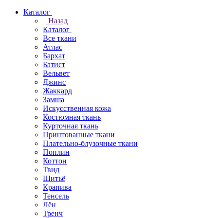
Каталог
Назад
Каталог
Все ткани
Атлас
Бархат
Батист
Вельвет
Джинс
Жаккард
Замша
Искусственная кожа
Костюмная ткань
Курточная ткань
Принтованные ткани
Плательно-блузочные ткани
Поплин
Коттон
Твид
Шитьё
Крапива
Тенсель
Лён
Тренч