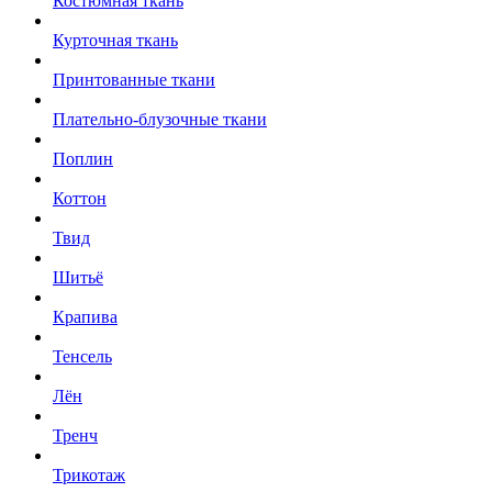
Костюмная ткань
Курточная ткань
Принтованные ткани
Плательно-блузочные ткани
Поплин
Коттон
Твид
Шитьё
Крапива
Тенсель
Лён
Тренч
Трикотаж