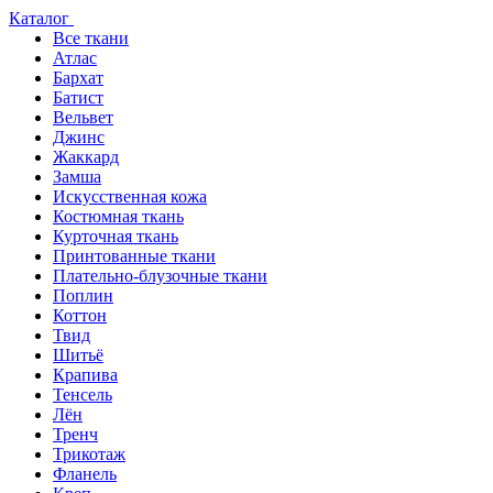
Каталог
Все ткани
Атлас
Бархат
Батист
Вельвет
Джинс
Жаккард
Замша
Искусственная кожа
Костюмная ткань
Курточная ткань
Принтованные ткани
Плательно-блузочные ткани
Поплин
Коттон
Твид
Шитьё
Крапива
Тенсель
Лён
Тренч
Трикотаж
Фланель