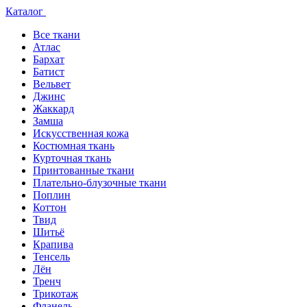
Каталог
Все ткани
Атлас
Бархат
Батист
Вельвет
Джинс
Жаккард
Замша
Искусственная кожа
Костюмная ткань
Курточная ткань
Принтованные ткани
Плательно-блузочные ткани
Поплин
Коттон
Твид
Шитьё
Крапива
Тенсель
Лён
Тренч
Трикотаж
Фланель