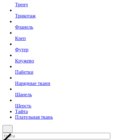
Тренч
Трикотаж
Фланель
Креп
Футер
Кружево
Пайетки
Нарядные ткани
Шанель
Шерсть
Тафта
Плательная ткань