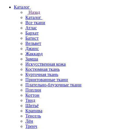
Каталог
Назад
Каталог
Все ткани
Атлас
Бархат
Батист
Вельвет
Джинс
Жаккард
Замша
Искусственная кожа
Костюмная ткань
Курточная ткань
Принтованные ткани
Плательно-блузочные ткани
Поплин
Коттон
Твид
Шитьё
Крапива
Тенсель
Лён
Тренч